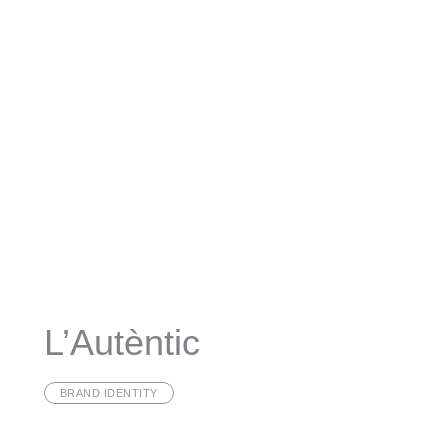
L’Autèntic
BRAND IDENTITY